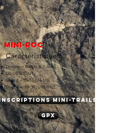
Mini-roc
Caractéristiques
Distanz = 0.8Km & 1.6km
U6-U8-U10-U12
Start 1 =10h10 [U6-U8]
Start 2 = 10h30 [U10-U12]
Inscriptions mini-trails
GPX