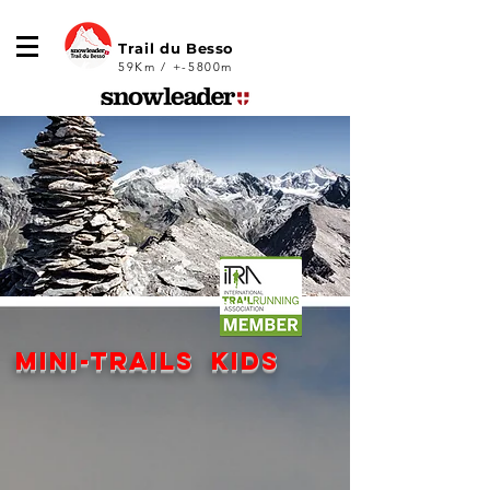
Trail du Besso
59Km / +-5800m
mini-Trails kids