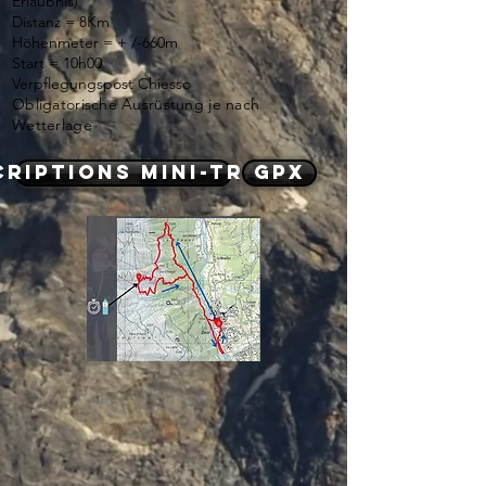
Erlaubnis)
Distanz = 8Km
Höhenmeter = + /-660m
Start = 10h00
Verpflegungspost Chiesso
Obligatorische Ausrüstung je nach
Wetterlage
criptions mini-trails
GPX