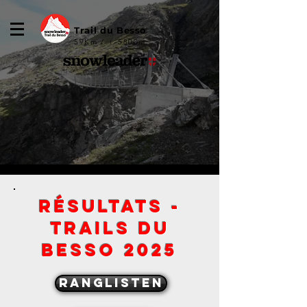
Trail du Besso
59Km / +-5800m
RÉSULTATS -
tRAILS DU
BESSO 2025
ranglisten